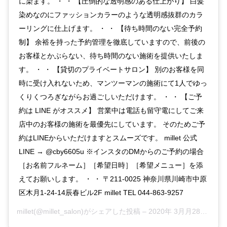
に染ます。 ・ ・ 【圧倒的な透明感のある仕上がり】 白髪
染めなのにファッションカラーのような透明感抜群のカラ
ーリングに仕上げます。 ・ ・ 【待ち時間のない完全予約
制】 余裕を持った予約管理を徹底していますので、前後の
お客様とかぶらない、待ち時間のない施術を提供いたしま
す。 ・ ・ 【貸切のプライベートサロン】 別のお客様を同
時に受け入れないため、マンツーマンの施術にて1人でゆっ
くりくつろぎながらお過ごしいただけます。 ・ ・ 【ご予
約は LINE がオススメ】 営業中は電話も留守電にしてご来
店中のお客様の施術を最優先にしています。 そのためご予
約はLINEからいただけますとスムーズです。 millet 公式
LINE → @cby6605u ※インスタのDMからのご予約の場合
［お名前フルネーム］［希望日時］［希望メニュー］を添
えてお願いします。 ・ ・ 〒211-0025 神奈川県川崎市中原
区木月1-24-14辰春ビル2F millet TEL 044-863-9257
millet
(@millet_salon)がシェアした投稿 –
2020年 3月月28日午前12時51分PDT