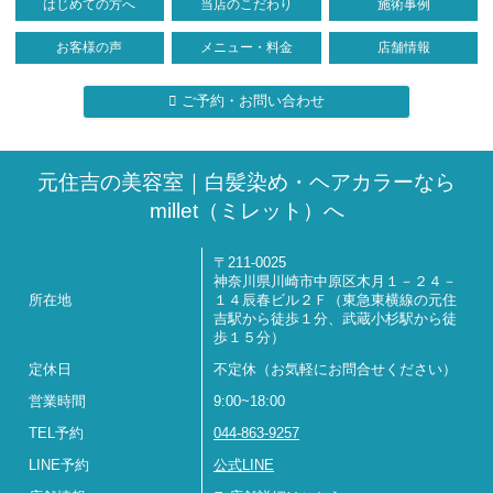
はじめての方へ
当店のこだわり
施術事例
お客様の声
メニュー・料金
店舗情報
ご予約・お問い合わせ
元住吉の美容室｜白髪染め・ヘアカラーなら
millet（ミレット）へ
〒211-0025
神奈川県川崎市中原区木月１－２４－
所在地
１４辰春ビル２Ｆ（東急東横線の元住
吉駅から徒歩１分、武蔵小杉駅から徒
歩１５分）
定休日
不定休（お気軽にお問合せください）
営業時間
9:00~18:00
TEL予約
044-863-9257
LINE予約
公式LINE