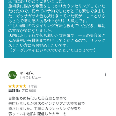
先日はありがとうございました。
施術前に悩みや希望をしっかりカウンセリングしていた
だけたので、初めての予約でしたがとても安心できまし
た。ガッサガサ＆色も抜けきっていた髪が、しっとりさ
らさらで透明感のある仕上がりに大満足です。
忙しい朝用のスタイリング方法も教えていただき、毎朝
の支度が楽になりました。
店内はおしゃれで落ち着いた雰囲気で、一人の美容師さ
んが最初から最後まで担当してくださるので、リラック
スしたい方にもお勧めしたいです。
【グーグルマイビジネスでいただいた口コミです】