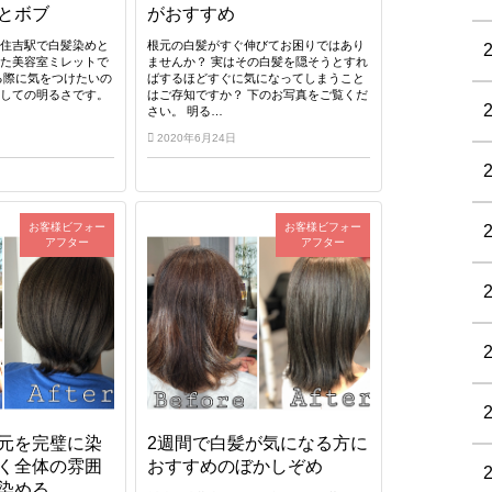
とボブ
がおすすめ
元住吉駅で白髪染めと
根元の白髪がすぐ伸びてお困りではあり
した美容室ミレットで
ませんか？ 実はその白髪を隠そうとすれ
る際に気をつけたいの
ばするほどすぐに気になってしまうこと
対しての明るさです。
はご存知ですか？ 下のお写真をご覧くだ
さい。 明る…
2020年6月24日
お客様ビフォー
お客様ビフォー
アフター
アフター
元を完璧に染
2週間で白髪が気になる方に
く全体の雰囲
おすすめのぼかしぞめ
染める