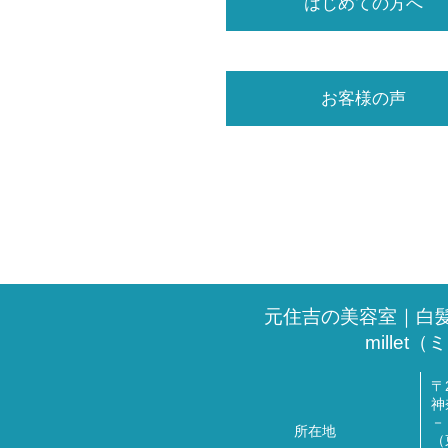
はじめての方へ
お客様の声
元住吉の美容室｜白
millet
〒2
神
－
所在地
（