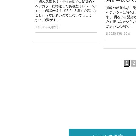
川崎の武蔵小杉・元住吉駅で白髪染めと
ヘアカラーに特化した美容室ミレットで
川崎の武蔵小杉・
す。 白髪染めをしても2、3週間で気にな
ヘアカラーに特化
るという方は多いのではないでしょう
す。 明るい白髪染
か？ 白髪がす…
みを楽しみたいと
が多いこの頃で…
2020年6月23日
2020年6月20日
1
2