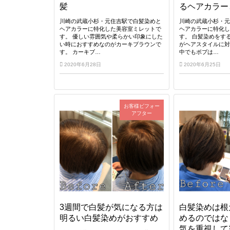
髪
るヘアカラー
川崎の武蔵小杉・元住吉駅で白髪染めと
川崎の武蔵小杉・
ヘアカラーに特化した美容室ミレットで
ヘアカラーに特化
す。 優しい雰囲気や柔らかい印象にした
す。 白髪染めをす
い時におすすめなのがカーキブラウンで
がヘアスタイルに
す。 カーキブ…
中でもボブは…
2020年6月28日
2020年6月25日
お客様ビフォー
アフター
3週間で白髪が気になる方は
白髪染めは根
明るい白髪染めがおすすめ
めるのではな
気を重視して