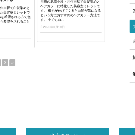
川崎の武蔵小杉・元住吉駅で白髪染めと
ヘアカラーに特化した美容室ミレットで
元住吉駅で白髪染めと
す。 根元が伸びてくると白髪が気になる
した美容室ミレットで
という方におすすめのヘアカラー方法で
めを希望される方で色
す。 中でも白…
いう希望をされること
2020年6月19日
3
»