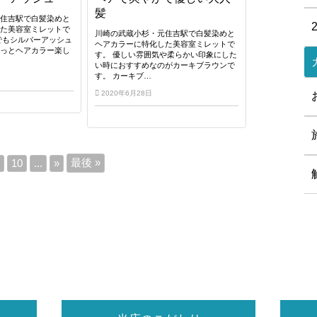
髪
元住吉駅で白髪染めと
した美容室ミレットで
川崎の武蔵小杉・元住吉駅で白髪染めと
でもシルバーアッシュ
ヘアカラーに特化した美容室ミレットで
もっとヘアカラー楽し
す。 優しい雰囲気や柔らかい印象にした
い時におすすめなのがカーキブラウンで
す。 カーキブ…
2020年6月28日
最後 »
10
...
»