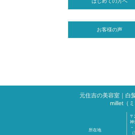
はじめての方へ
お客様の声
元住吉の美容室｜白
millet
〒2
神
－
所在地
（