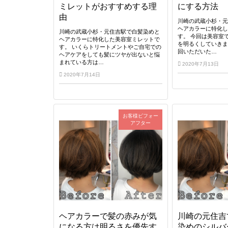
ミレットがおすすめする理
にする方法
由
川崎の武蔵小杉・
ヘアカラーに特化
川崎の武蔵小杉・元住吉駅で白髪染めと
す。 今回は美容室
ヘアカラーに特化した美容室ミレットで
を明るくしていきま
す。 いくらトリートメントやご自宅での
回いただいた…
ヘアケアをしても髪にツヤが出ないと悩
まれている方は…
2020年7月13日
2020年7月14日
お客様ビフォー
アフター
ヘアカラーで髪の赤みが気
川崎の元住吉
になる方は明るさを優先す
染めのシルバ