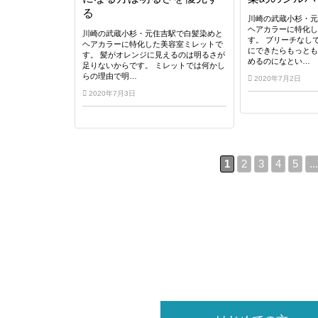
る
川崎の武蔵小杉・
ヘアカラーに特化
川崎の武蔵小杉・元住吉駅で白髪染めと
す。 ブリーチなし
ヘアカラーに特化した美容室ミレットで
にできたらもっと
す。 髪がオレンジに見えるのは明るさが
めるのになとい…
足りないからです。 ミレットでは何かし
らの理由で明…
2020年7月2日
2020年7月3日
1
2
3
4
5
...