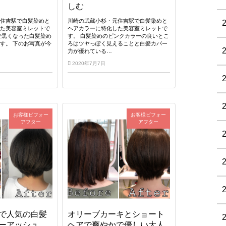
しむ
元住吉駅で白髪染めと
川崎の武蔵小杉・元住吉駅で白髪染めと
した美容室ミレットで
ヘアカラーに特化した美容室ミレットで
で黒くなった白髪染め
す。 白髪染めのピンクカラーの良いとこ
す。 下のお写真が今
ろはツヤっぽく見えることと白髪カバー
力が優れている…
2020年7月7日
お客様ビフォー
お客様ビフォー
アフター
アフター
で人気の白髪
オリーブカーキとショート
ーアッシュ
ヘアで爽やかで優しい大人